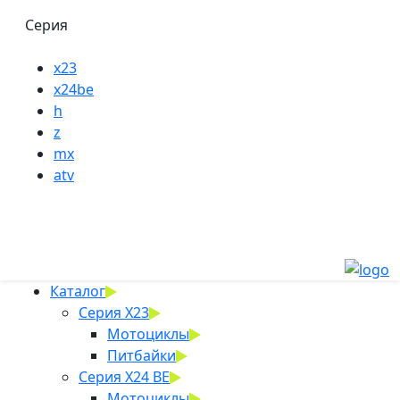
Серия
x23
x24be
h
z
mx
atv
Каталог
Серия X23
Мотоциклы
Питбайки
Серия X24 BE
Мотоциклы