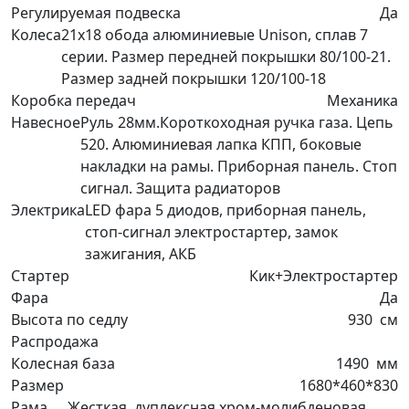
Регулируемая подвеска
Да
Колеса
21х18 обода алюминиевые Unison, сплав 7
серии. Размер передней покрышки 80/100-21.
Размер задней покрышки 120/100-18
Коробка передач
Механика
Навесное
Руль 28мм.Короткоходная ручка газа. Цепь
520. Алюминиевая лапка КПП, боковые
накладки на рамы. Приборная панель. Стоп
сигнал. Защита радиаторов
Электрика
LED фара 5 диодов, приборная панель,
стоп-сигнал электростартер, замок
зажигания, АКБ
Стартер
Кик+Электростартер
Фара
Да
Высота по седлу
930
см
Распродажа
Колесная база
1490
мм
Размер
1680*460*830
Рама
Жесткая, дуплексная хром-молибденовая