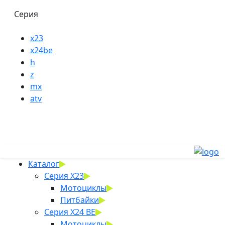
Серия
x23
x24be
h
z
mx
atv
Каталог
Серия X23
Мотоциклы
Питбайки
Серия X24 BE
Мотоциклы