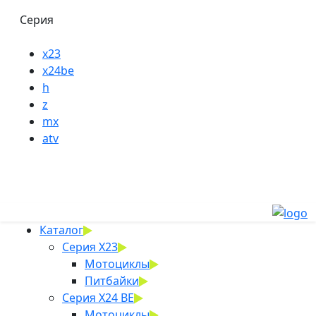
Серия
x23
x24be
h
z
mx
atv
Каталог
Серия X23
Мотоциклы
Питбайки
Серия X24 BE
Мотоциклы