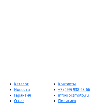
К
Д
Каталог
Контакты
Новости
+7 (499) 938-68-66
Гарантия
info@brzmoto.ru
О нас
Политика