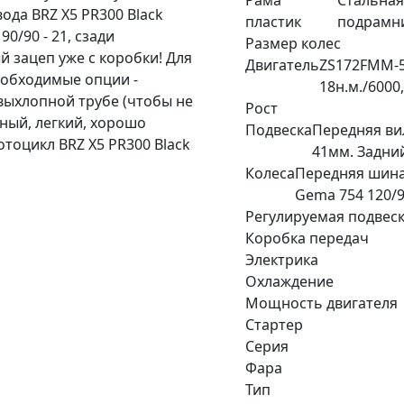
Рама
Стальная
ода BRZ X5 PR300 Black
пластик
подрамни
0/90 - 21, сзади
Размер колес
й зацеп уже с коробки! Для
Двигатель
ZS172FMM-5 
еобходимые опции -
18н.м./6000
выхлопной трубе (чтобы не
Рост
ный, легкий, хорошо
Подвеска
Передняя вил
тоцикл BRZ X5 PR300 Black
41мм. Задни
Колеса
Передняя шина
Gema 754 120/9
Регулируемая подвес
Коробка передач
Электрика
Охлаждение
Мощность двигателя
Стартер
Серия
Фара
Тип