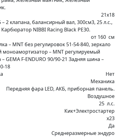
 рама, Железный маятник, Железный
к.
21х18
– 2 клапана, балансирный вал, 300см3, 25 л.с.,
, Карбюратор NIBBI Racing Black PE30.
от 160
см
ка – MNT без регулировок 51-54-840, зеркало
й моноамортизатор – MNT регулируемый
 – GEMA F-ENDURO 90/90-21 Задняя шина –
0-18
ка
Нет
Механика
Передняя фара LED, АКБ, приборная панель.
Воздушное
25
л.с.
Кик+Электростартер
x23
Да
Среднеразмерные эндуро