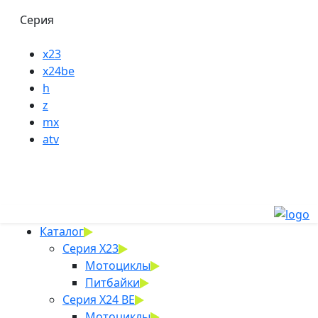
Серия
x23
x24be
h
z
mx
atv
Каталог
Серия X23
Мотоциклы
Питбайки
Серия X24 BE
Мотоциклы