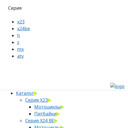
Серия
x23
x24be
h
z
mx
atv
Каталог
Серия X23
Мотоциклы
Питбайки
Серия X24 BE
Мотоциклы