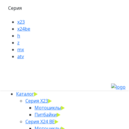
Серия
x23
x24be
h
z
mx
atv
Каталог
Серия X23
Мотоциклы
Питбайки
Серия X24 BE
Мотоциклы